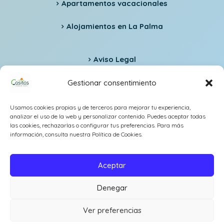
Apartamentos vacacionales
Alojamientos en La Palma
Aviso Legal
Política de privacidad
Gestionar consentimiento
Desarrollado por: Sepropyme S.L.
Usamos cookies propias y de terceros para mejorar tu experiencia,
analizar el uso de la web y personalizar contenido. Puedes aceptar todas
las cookies, rechazarlas o configurar tus preferencias. Para más
información, consulta nuestra Política de Cookies.
Aceptar
Casitas Vacation Home - Todos los derechos reservados
Denegar
Ver preferencias